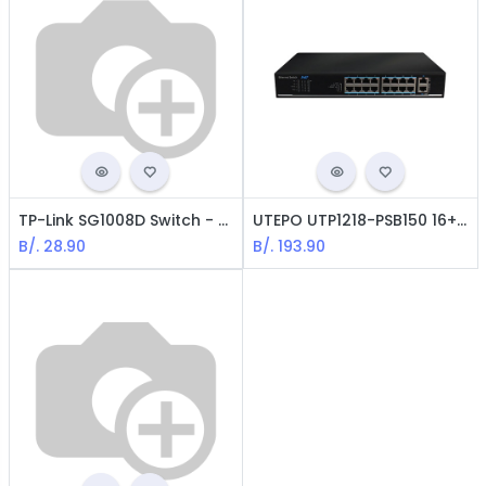
TP-Link SG1008D Switch - 8-Ports / 10/100/1000Mbps
UTEPO UTP1218-PSB150 16+2 RJ45 POE Switch
B/.
28.90
B/.
193.90