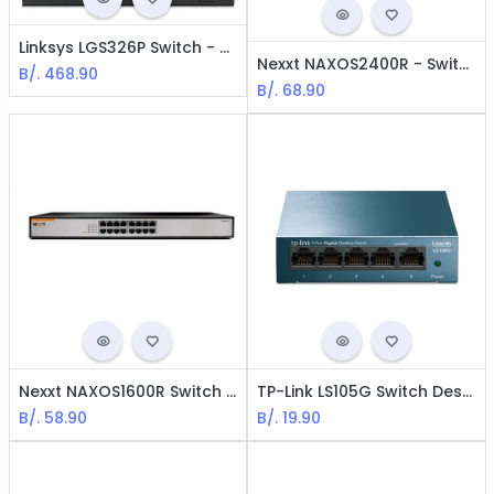
Linksys LGS326P Switch - 26 Ports / Gigabit / PoE 192W
Nexxt NAXOS2400R - Switch 24 Ports / Fast Ethernet / Black
B/.
468.90
B/.
68.90
Nexxt NAXOS1600R Switch - 16 Ports / Fast Ethernet / Black
TP-Link LS105G Switch Desktop 5 Ports / Black
B/.
58.90
B/.
19.90