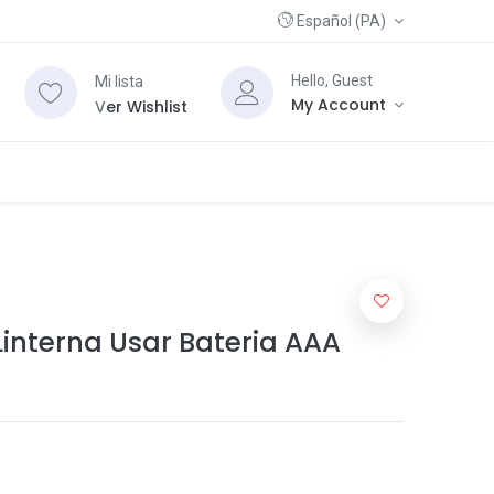
Español (PA)
Hello, Guest
Mi lista
My Account
V
er Wishlist
interna Usar Bateria AAA