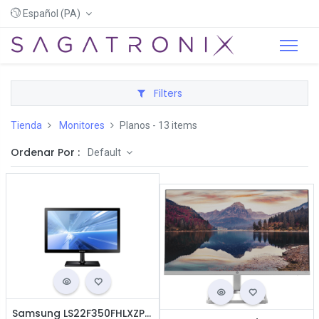
Español (PA)
Filters
Tienda
Monitores
Planos
- 13 items
Ordenar Por :
Default
Samsung LS22F350FHLXZP Monitor 21.5" LED / FHD 1080 / HDMI / VGA