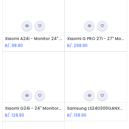
Xiaomi A24i - Monitor 24" IPS FHD HDR10+ 100Hz VESA HDMI
Xiaomi G PRO 27i - 27" Monitor Gaming FHD / Fast IPS LCD / 180Hz / RGB / FreeSync Premiun / 1ms GTG / HDR-1000
B/.
98.90
B/.
298.90
Xiaomi G24i - 24" Monitor Gaming FHD / Fast IPS LCD / 180Hz / 99% sRGB / FreeSync Premiun / 1ms GTG / 178° Wide viewing
Samsung LS24D300GANXZA Monitor - 24" FHD IPS 1920*1080 16:9 100Hz - HDMI1.4 + VGA
B/.
128.90
B/.
138.90