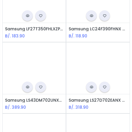
Samsung LF27T350FHLXZP Monitor - 27" / FHD, HDMI / 1920X1080
Samsung LC24F390FHNX Monitor Curvo - 24" / FHD, HDMI / 1920X1080
B/.
183.90
B/.
118.90
Samsung LS43DM702UNXX Monitor - 43" 4K 3840*2160 16:9 60Hz HDR10 - HDMI2.0, WiFi5, BT5.2
Samsung LS27D702EANX Monitor Viewfinity S70D - 27" 4K 3840*2160 16:9 60Hz HDR10 - HDMI
B/.
389.90
B/.
318.90