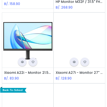
HP Monitor M32F / 31.5" FHD / IPS Panel / VGA / 2* HDMI / Negro
B/.
158.90
B/.
268.90
Xiaomi A22i - Monitor 21.5" FHD 75Hz VESA Certificación Reducción de Luz Azul con 250 NITS en Brillo
Xiaomi A27i - Monitor 27" IPS FHD HDR10+ 100Hz VESA HDMI DP
B/.
83.90
B/.
128.90
Back-To-School