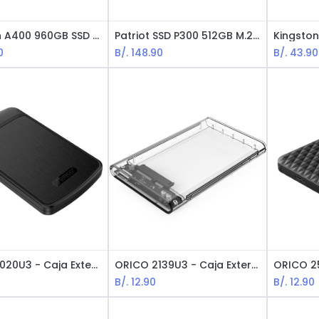
Kingston A400 960GB SSD - 2.5" / Negro
Patriot SSD P300 512GB M.2 / PCIe / Gen 3x4 NVMe
0
B/.
148.90
B/.
43.90
ORICO 2020U3 - Caja Externa / 2.5 / SATA HDD / USB 3.0 / Black
ORICO 2139U3 - Caja Externa / 2.5 / SATA HDD / USB 3.0 / Transparente
B/.
12.90
B/.
12.90