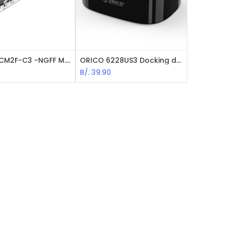
ORICO TCM2F-C3 -NGFF M.2 Enclousure USB-C / 5Gbps / Acrilico / Transparente
ORICO 6228US3 Docking de 2-Bahias para Clonación de HDD - 3.5" & 2.5" / USB3.0 / Negro
B/.
39.90