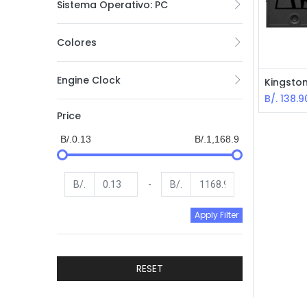
Sistema Operativo: PC
Colores
Engine Clock
B/.
138.9
Price
B/.0.13
B/.1,168.9
B/.
-
B/.
Apply Filter
RESET