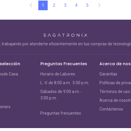
1
2
3
4
5
trabajando por atenderte eficientemente en tus compras de tecnología
 selección
Preguntas Frecuentes
Acerca de nos
esde Casa
Horario de Labores
Garantías
L.-V. de 8:00 a.m. 5:00 p.m.
Políticas de priv
S
ábados de 9:00 a.m. -
Términos de uso
3:00 p.m.
Acerca de nosot
Toners
Contáctenos
Preguntas frecuentes
s