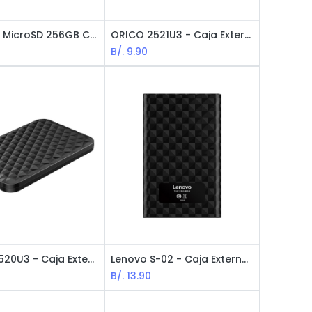
Kingston MicroSD 256GB Canvas Select+ / Con Adaptador / Negra
ORICO 2521U3 - Caja Externa / 2.5 / SATA HDD / USB 3.0 / Black
B/.
9.90
ORICO 2520U3 - Caja Externa / 2.5 / SATA HDD / USB 3.0
Lenovo S-02 - Caja Externa / 2.5 / SATA HDD / USB 3.0 / Black
B/.
13.90