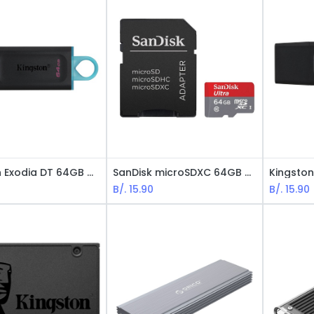
Kingston Exodia DT 64GB Memoria USB3.2 Flash
SanDisk microSDXC 64GB ULTRA con Adaptador - USH-1, CL 10, Compatible con Android 10
B/.
15.90
B/.
15.90