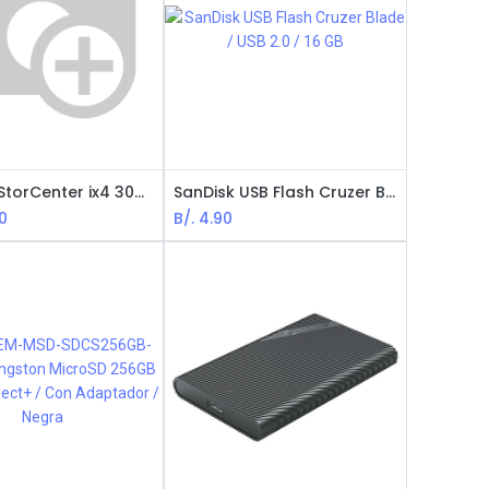
Iomega StorCenter ix4 300d - 4TB (4x 1TB) / CPU 1.3Ghz / 512MB / 2x Puertos Gigabit / 3x Puertos USB
SanDisk USB Flash Cruzer Blade / USB 2.0 / 16 GB
0
B/.
4.90