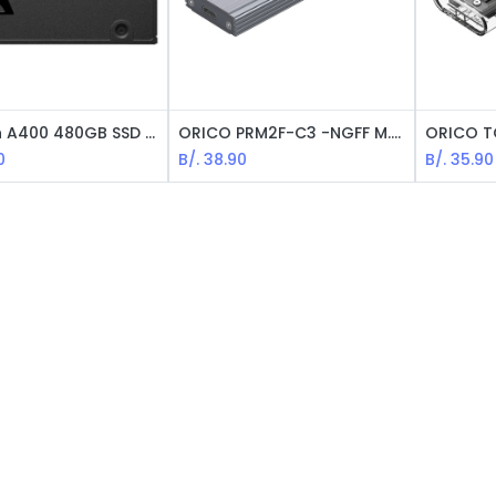
Kingston A400 480GB SSD - / 2.5" / Sata / Negro
ORICO PRM2F-C3 -NGFF M.2 Enclousure USB-C / 5Gbps / Aluminio / Negro
0
B/.
38.90
B/.
35.90