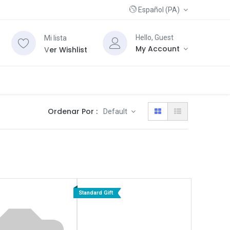
Español (PA)
Hello, Guest
Mi lista
My Account
V
er Wishlist
Ordenar Por :
Default
Standard Gift