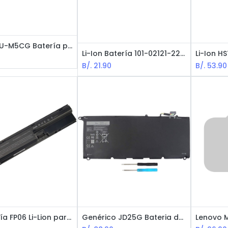
Li-Ion 5FU-M5CG Batería para Dell Inspiron - 11.1V / 5200 mAh / 6 celdas
Li-Ion Batería 101-02121-22023 de Acer Aspire - 11.1V / 5200 mAh
B/.
21.90
B/.
53.90
HP Batería FP06 Li-Lion para laptop
Genérico JD25G Bateria de Reemplazo para Dell XPS 13 - 7.4VDC, 52Wh