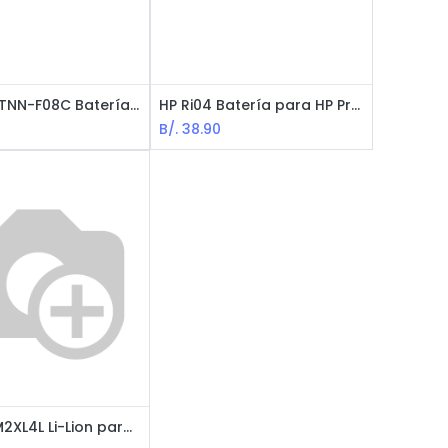
Li-Ion HSTNN-F08C Batería para HP Probook - 10.8V / 5200 mAh / 3 Celdas
HP Ri04 Batería para HP Probook Series - 14.8V / 2600mAh / 44Wh
B/.
38.90
Lenovo M2XL4L Li-Lion para laptop / Series E480 / E490 / E585 / E595 / E14 / E15