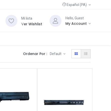
Español (PA)
Hello, Guest
Mi lista
My Account
V
er Wishlist
Ordenar Por :
Default