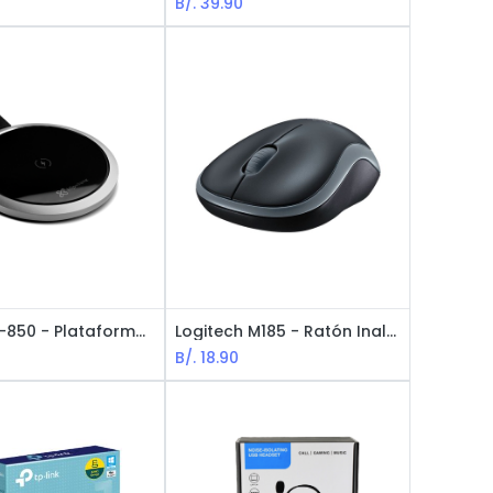
B/.
39.90
KLIP KMA-850 - Plataforma para Carga Inalámbrica Halo, Compatible con Samsung S8/S9, Iphone X/8/8 plus - Negro
Logitech M185 - Ratón Inalámbrico / 2.4GHz / Gris
B/.
18.90