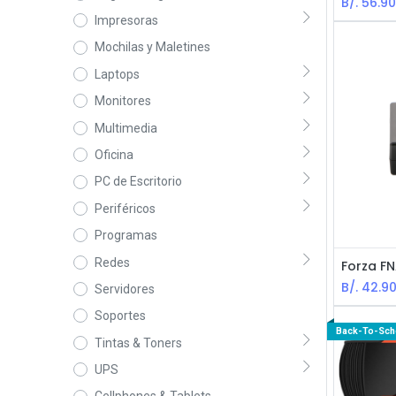
B/.
56.9
Impresoras
Mochilas y Maletines
Laptops
Monitores
Multimedia
Oficina
PC de Escritorio
Periféricos
Programas
Redes
B/.
42.9
Servidores
Soportes
Back-To-Sch
Tintas & Toners
UPS