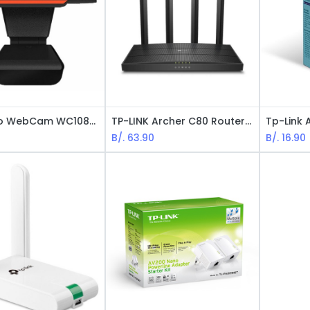
Genérico WebCam WC1080 / HD / USB / Negro (720p y 1080p Disponibles)
TP-LINK Archer C80 Router Inalámbrico de Doble Banda AC1900 MU-MIMO
B/.
63.90
B/.
16.90