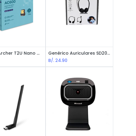
Tp-Link Archer T2U Nano Wireless Dual Band Adapter / AC600 / USB / Black
Genérico Auriculares SD200U / USB / Negro
B/.
24.90