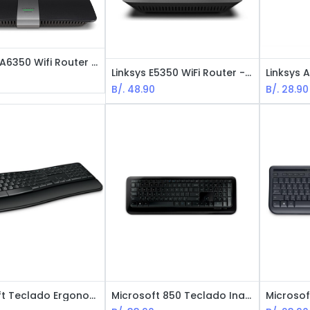
Linksys EA6350 Wifi Router - AC1200 / 4-Puertos Gigabit / USB3.0
Linksys E5350 WiFi Router - AC1000 / DUAL BAND
0
B/.
48.90
B/.
28.90
Microsoft Teclado Ergonomico - Cable USB - Black
Microsoft 850 Teclado Inalámbrico Estándar, USB, Español