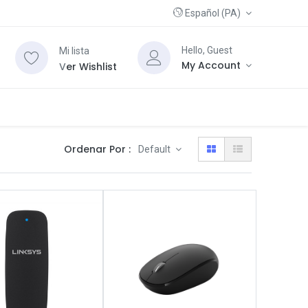
Español (PA)
Hello, Guest
Mi lista
My Account
V
er Wishlist
Ordenar Por :
Default