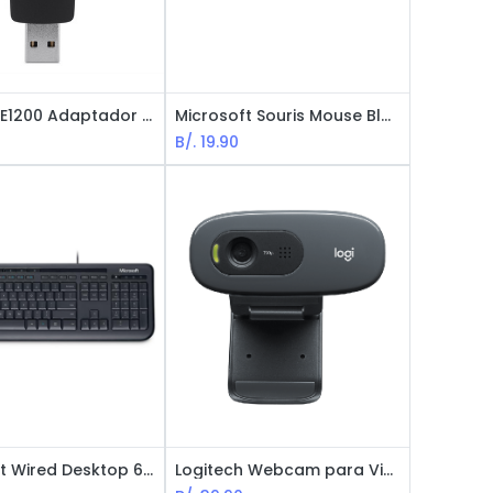
Linksys AE1200 Adaptador Wifi USB - LA N300
Microsoft Souris Mouse Bluetooth - Negro
B/.
19.90
Microsoft Wired Desktop 600 Teclado Estándard, USB, Español, Negro
Logitech Webcam para Videollamadas C270 / HD 720p / Conexión USB / NEGRO