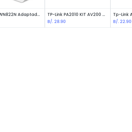
Tp-Link WN822N Adaptador Inalámbrico de Alta Sensibilidad / USB / Black
TP-Link PA2010 KIT AV200 Nano Adaptador Powerline
B/.
28.90
B/.
22.90