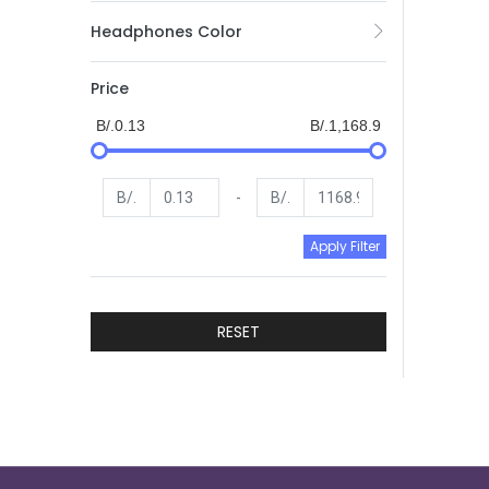
Headphones Color
Price
B/.0.13
B/.1,168.9
B/.
-
B/.
Apply Filter
RESET