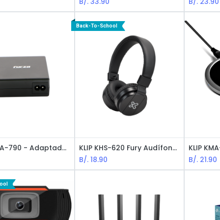
0
B/.
33.90
B/.
23.90
Back-To-School
Forza FNA-790 - Adaptador Universal / 7 Conectores / 110-220 / 90W / Negro
KLIP KHS-620 Fury Audífonos Con Micrófono - Bluetooth
0
B/.
18.90
B/.
21.90
ool