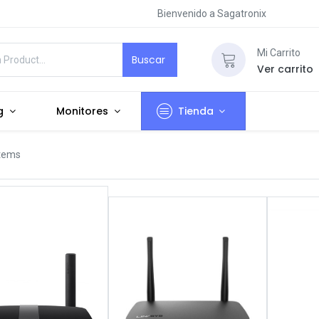
Bienvenido a Sagatronix
Mi Carrito
Buscar
Ver carrito
g
Monitores
Tienda
items