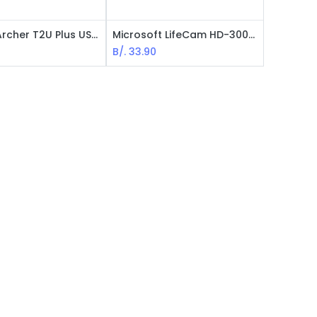
Tp-Link Archer T2U Plus USB Inalambrico Dual Band / AC600 de Alta Garancia / USB / Negro
Microsoft LifeCam HD-3000 Business Webcam / 720p HD / USB / Negro
B/.
33.90