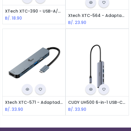
XTech XTC-390 - USB-A/USB-C Hub de 4 puertos USB3.0
Xtech XTC-564 - Adaptador multipuerto 5 en 1 con conexión USB-C / HDMI + USB2.0 + USB3.0 + TF + SD
B/.
18.90
B/.
23.90
Xtech XTC-571 - Adaptador multipuerto 7 en 1 con conexión USB-C / HDMI + PD + USB-C + USB2.0 + USB3.0 + TF + SD
CUDY UH500 6-in-1 USB-C Docking Station / HDMI1.4 4K, USB3.0*4, PD 100W
B/.
33.90
B/.
33.90