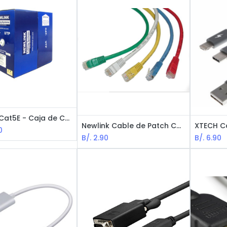
Newlink Cat5E - Caja de Cable de Red
Newlink Cable de Patch Cat5E - Opciones de Variedades de Longitudes y Colores
0
B/.
2.90
B/.
6.90