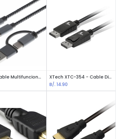
XTECH Cable Multifuncional Para Carga 5 en 1 XTC-560-560 - Negro
XTech XTC-354 - Cable Displayport Macho a Displayport Macho / 1.8 M / Negro
B/.
14.90