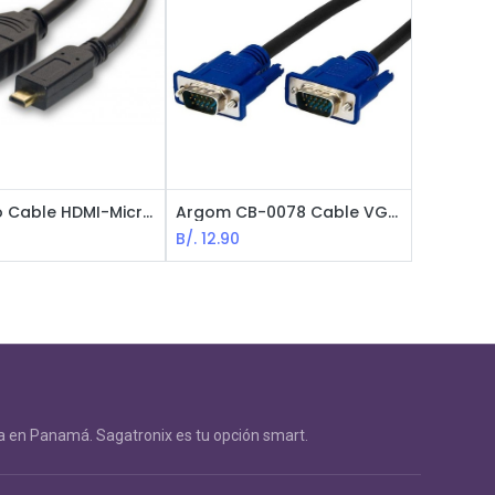
Genérico Cable HDMI-MicroHDMI / Macho-Macho / 1.5m / Negro
Argom CB-0078 Cable VGA a VGA / M-M / 25 Feet (7.5m) / Negro
B/.
12.90
 en Panamá. Sagatronix es tu opción smart.