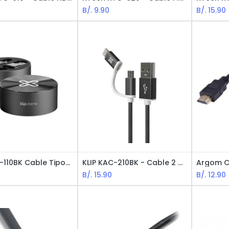
B/.
9.90
B/.
15.90
KLIP KAC-110BK Cable Tipo-C Para Transmisión de Datos - 1M / Negro
KLIP KAC-210BK - Cable 2 en 1 Micro-Usb con Conector Lightning / Negro
B/.
15.90
B/.
12.90