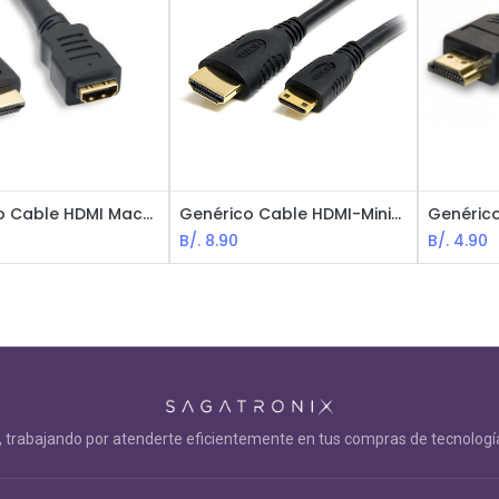
Genérico Cable HDMI Macho-Hembra / 3m / Negro
Genérico Cable HDMI-MiniHDMI / Macho-Macho / 1.5m / Negro
B/.
8.90
B/.
4.90
trabajando por atenderte eficientemente en tus compras de tecnología