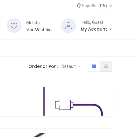
Español (PA)
Hello, Guest
Mi lista
My Account
V
er Wishlist
Ordenar Por :
Default