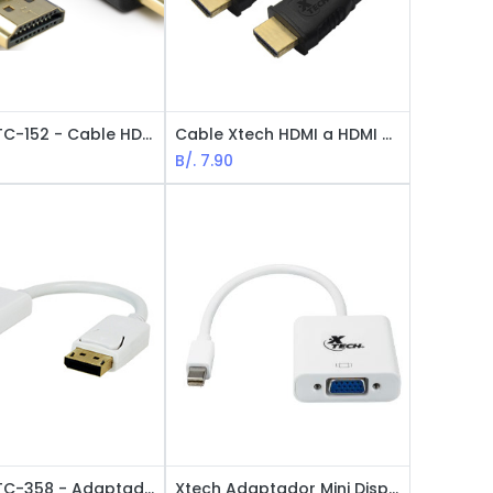
XTech XTC-152 - Cable HDMI Macho a HDMI Macho / 3m / Negro
Cable Xtech HDMI a HDMI M-M XTC-370 / 7.6m / Negro
B/.
7.90
XTech XTC-358 - Adaptador DisplayPort a HDMI Hembra / M-H / Blanco
Xtech Adaptador Mini Displayport a VGA M-H XTC-340 / Blanco