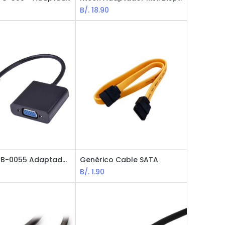
B/.
18.90
Argom CB-0055 Adaptador HDMI Macho a VGA Hembra
Genérico Cable SATA
B/.
1.90