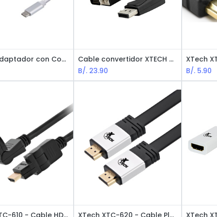
XTECH Adaptador con Conector USB Tipo-C Macho a HDMI Hembra XTC-540 / Blanco
Cable convertidor XTECH Displayport a VGA M - M XTC-342 / Negro
B/.
23.90
B/.
5.90
XTech XTC-610 - Cable HDMI Macho a HDMI Macho Giratorio / M-M / 3M / Negro
XTech XTC-620 - Cable Plano HDMI Macho a HDMI Macho / M-M / 3m / Negro