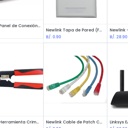
Newlink Panel de Conexión (Patch Panel) Cat 6A - Disponible en 24 y 48 puertos
Newlink Tapa de Pared (Faceplate) - Disponible en 1 y 2 puertos
0
B/.
0.90
B/.
28.90
Newlink Herramienta Crimper - Plug Modular RJ45
Newlink Cable de Patch Cat5E - Opciones de Variedades de Longitudes y Colores