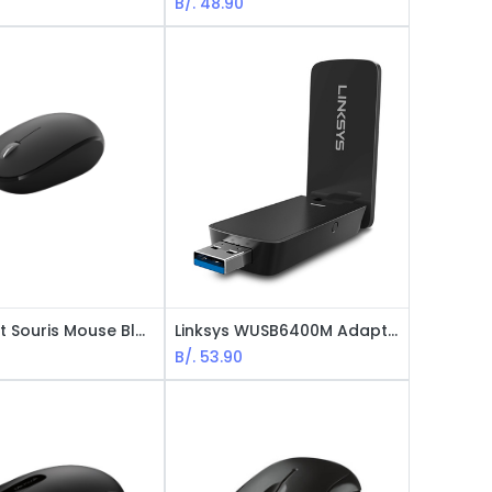
B/.
48.90
Microsoft Souris Mouse Bluetooth - Negro
Linksys WUSB6400M Adaptador Wifi USB - MU-MIMO / AC1200
B/.
53.90