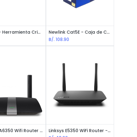
Newlink - Herramienta Crimper Multifuncional para Plug Modular RJ45
Newlink Cat5E - Caja de Cable de Red
B/.
108.90
Linksys EA6350 Wifi Router - AC1200 / 4-Puertos Gigabit / USB3.0
Linksys E5350 WiFi Router - AC1000 / DUAL BAND