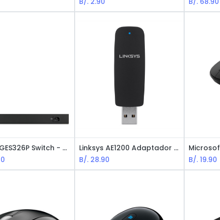
B/.
2.90
B/.
68.90
Linksys LGES326P Switch - 26 Puertos / Gigabit / PoE 192W
Linksys AE1200 Adaptador Wifi USB - LA N300
90
B/.
28.90
B/.
19.90