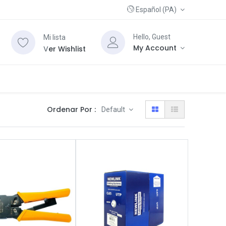
Español (PA)
Hello, Guest
Mi lista
My Account
V
er Wishlist
Ordenar Por :
Default