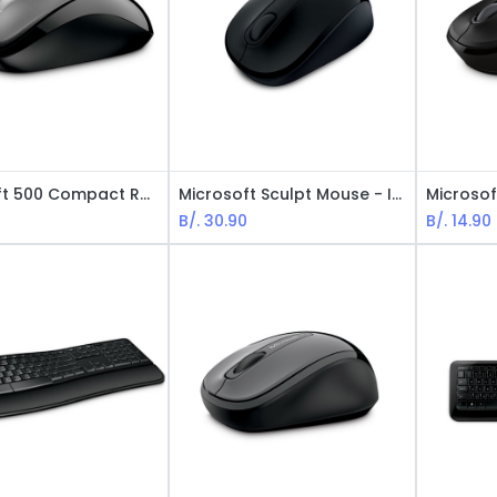
Microsoft 500 Compact Raton - USB / Negro
Microsoft Sculpt Mouse - Inalámbrico / Black
B/.
30.90
B/.
14.90