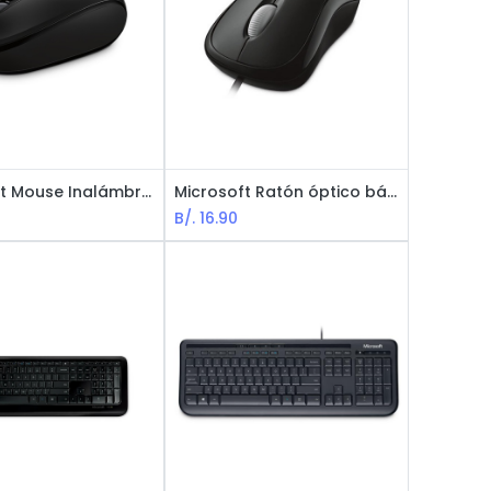
Microsoft Mouse Inalámbrico 1850 - Negro
Microsoft Ratón óptico básico (for Business) negro - Black
B/.
16.90