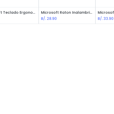
Microsoft Teclado Ergonomico - Cable USB - Black
Microsoft Raton Inalambrico 3500 - Gris
0
B/.
28.90
B/.
33.90