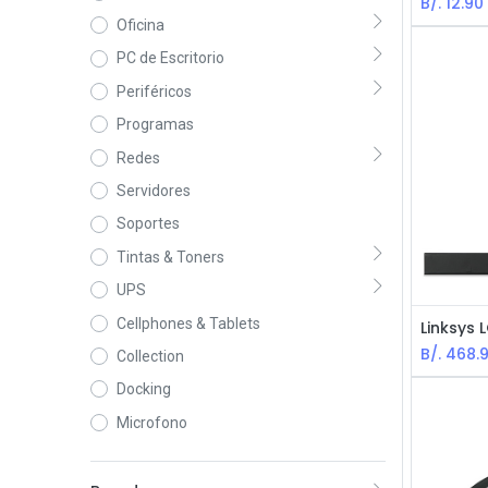
B/.
12.90
Oficina
PC de Escritorio
Periféricos
Programas
Redes
Servidores
Soportes
Tintas & Toners
UPS
Cellphones & Tablets
B/.
468.
Collection
Docking
Microfono