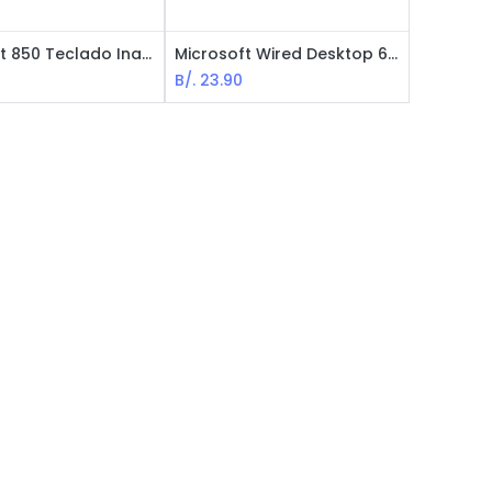
Microsoft 850 Teclado Inalámbrico Estándar, USB, Español
Microsoft Wired Desktop 600 Teclado Estándard, USB, Español, Negro
B/.
23.90