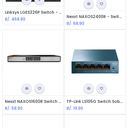
Linksys LGES326P Switch - 26 Puertos / Gigabit / PoE 192W
Nexxt NAXOS2400R - Switch 24 Puertos / Fast Ethernet / Negro
B/.
468.90
B/.
68.90
Nexxt NAXOS1600R Switch - 16 Puertos / Ethernet Rápida / Negro
TP-Link LS105G Switch Sobremesa 5 Puertos / Negro
B/.
58.90
B/.
19.90