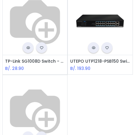
TP-Link SG1008D Switch - 8-Puertos / 10/100/1000Mbps
UTEPO UTP1218-PSB150 Switch POE de 16+2 puertos
B/.
28.90
B/.
193.90