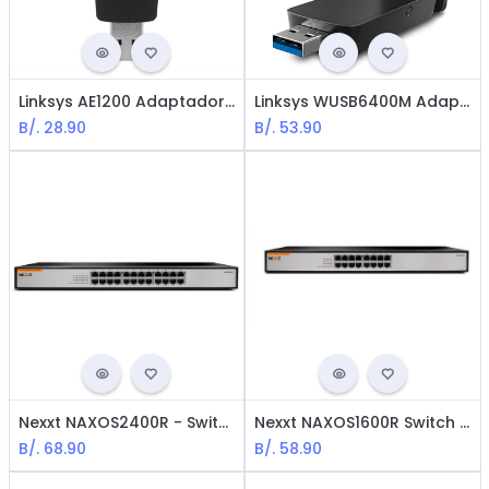
Linksys AE1200 Adaptador Wifi USB - LA N300
Linksys WUSB6400M Adaptador Wifi USB - MU-MIMO / AC1200
B/.
28.90
B/.
53.90
Nexxt NAXOS2400R - Switch 24 Puertos / Fast Ethernet / Negro
Nexxt NAXOS1600R Switch - 16 Puertos / Ethernet Rápida / Negro
B/.
68.90
B/.
58.90