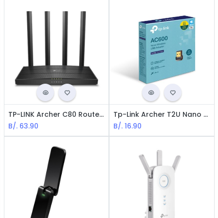
TP-LINK Archer C80 Router Inalámbrico de Doble Banda AC1900 MU-MIMO
Tp-Link Archer T2U Nano Wireless Dual Band Adapter / AC600 / USB / Black
B/.
63.90
B/.
16.90