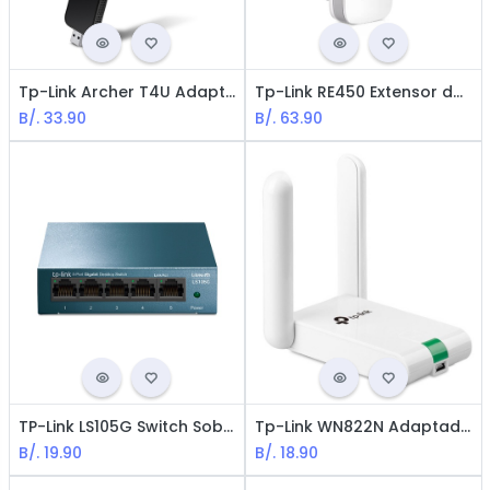
Tp-Link Archer T4U Adaptador USB Inalámbrico de Doble Banda / AC1300 / Black
Tp-Link RE450 Extensor de Cobertura Wi-Fi / AC1750
B/.
33.90
B/.
63.90
TP-Link LS105G Switch Sobremesa 5 Puertos / Negro
Tp-Link WN822N Adaptador Inalámbrico de Alta Sensibilidad / USB / Black
B/.
19.90
B/.
18.90