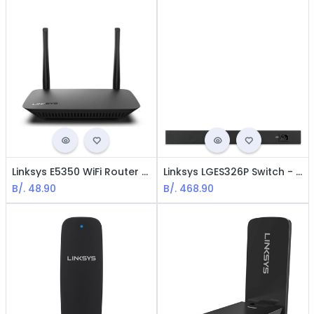
Linksys E5350 WiFi Router - AC1000 / DUAL BAND
Linksys LGES326P Switch - 26 Puertos / Gigabit / PoE 192W
B/.
48.90
B/.
468.90