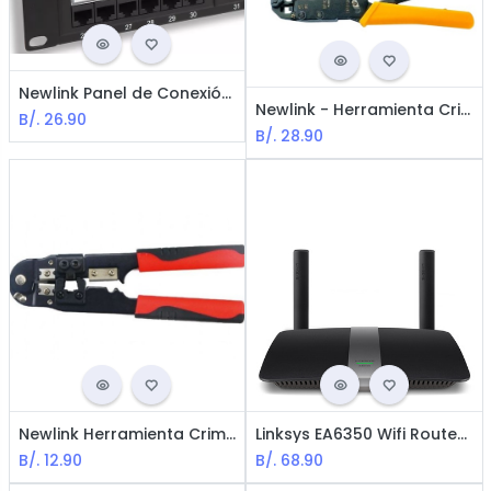
Newlink Panel de Conexión (Patch Panel) Cat 6A - Disponible en 24 y 48 puertos
Newlink - Herramienta Crimper Multifuncional para Plug Modular RJ45
B/.
26.90
B/.
28.90
Newlink Herramienta Crimper - Plug Modular RJ45
Linksys EA6350 Wifi Router - AC1200 / 4-Puertos Gigabit / USB3.0
B/.
12.90
B/.
68.90