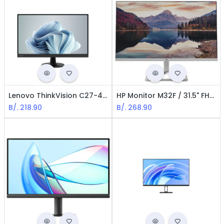
Lenovo ThinkVision C27-40 - Monitor / 27" / 1920 x 1080 / HDMI / VGA / Negro
HP Monitor M32F / 31.5" FHD / IPS Panel / VGA / 2* HDMI / Negro
B/.
218.90
B/.
268.90