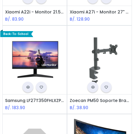
Xiaomi A22i - Monitor 21.5" FHD 75Hz VESA Certificación Reducción de Luz Azul con 250 NITS en Brillo
Xiaomi A27i - Monitor 27" IPS FHD HDR10+ 100Hz VESA HDMI DP
B/.
83.90
B/.
128.90
Back-To-School
Samsung LF27T350FHLXZP Monitor - 27" / FHD, HDMI / 1920X1080
Zoecan PM50 Soporte Bracket para Monitor hasta 8Kg - Para monitores de 19"-27"
B/.
183.90
B/.
38.90