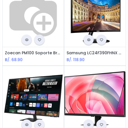
Zoecan PM100 Soporte Bracket para Monitor hasta 8Kg - Para 2*monitores de 19"-32"
Samsung LC24F390FHNX Monitor Curvo - 24" / FHD, HDMI / 1920X1080
B/.
68.90
B/.
118.90