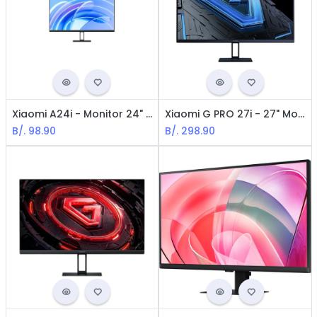
Xiaomi A24i - Monitor 24" IPS FHD HDR10+ 100Hz VESA HDMI
Xiaomi G PRO 27i - 27" Monitor Gaming FHD / Fast IPS LCD / 180Hz / RGB / FreeSync Premiun / 1ms GTG / HDR-1000
B/.
98.90
B/.
298.90