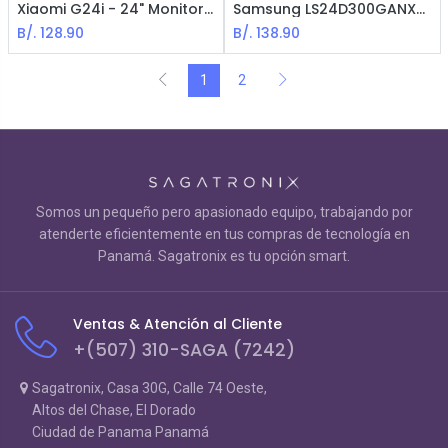
Xiaomi G24i - 24" Monitor Gaming FHD / Fast IPS LCD / 180Hz / 99% sRGB / FreeSync Premiun / 1ms GTG / 178° Wide viewing
Samsung LS24D300GANXZA Monitor - 24" FHD IPS 1920*1080 16:9 100Hz - HDMI1.4 + VGA
B/.
128.90
B/.
138.90
1
2
Somos un pequeño pero apasionado equipo, trabajando por
atenderte eficientemente en tus compras de tecnología en
Panamá. Sagatronix es tu opción smart.
Ventas & Atención al Cliente
+(507) 310-SAGA (7242)
Sagatronix, Casa 30G, Calle 74 Oeste,
Altos del Chase, El Dorado
Ciudad de Panama Panamá