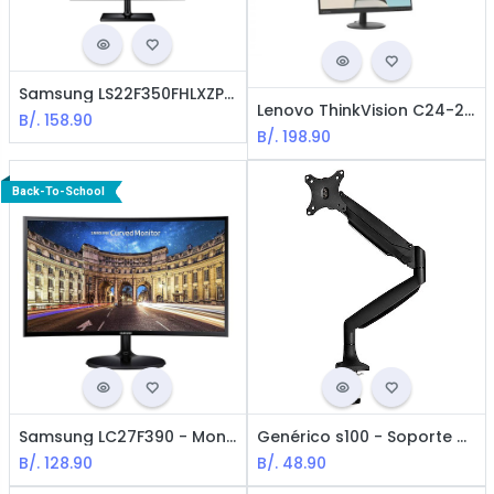
Samsung LS22F350FHLXZP Monitor 21.5" LED / FHD 1080 / HDMI / VGA
Lenovo ThinkVision C24-20 Monitor - 23.8" / HDMI / VGA / 1920 x 1080 / Negro
B/.
158.90
B/.
198.90
Back-To-School
Samsung LC27F390 - Monitor Curvo 27" / FHD 1920 x 1080 / HDMI
Genérico s100 - Soporte brazo Articulado de Mesa para 1 Monitor hasta 32" / VESA / Space Gray
B/.
128.90
B/.
48.90