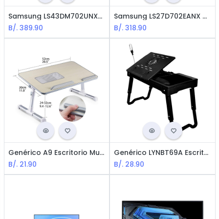
Samsung LS43DM702UNXX Monitor - 43" 4K 3840*2160 16:9 60Hz HDR10 - HDMI2.0, WiFi5, BT5.2
Samsung LS27D702EANX Monitor Viewfinity S70D - 27" 4K 3840*2160 16:9 60Hz HDR10 - HDMI
B/.
389.90
B/.
318.90
Genérico A9 Escritorio Multifuncional para Laptop/Gris
Genérico LYNBT69A Escritorio Multifuncional para Laptop/Negro
B/.
21.90
B/.
28.90