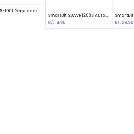
Forza FVR-1001 Regulador de Voltaje - 4 salidas / RJ45 / 1000VA / 110V / NEMA / Negro
SmartBit SBAVR1200S Automatic Voltage Regulator and Surge Protector
0
B/.
19.90
B/.
28.90