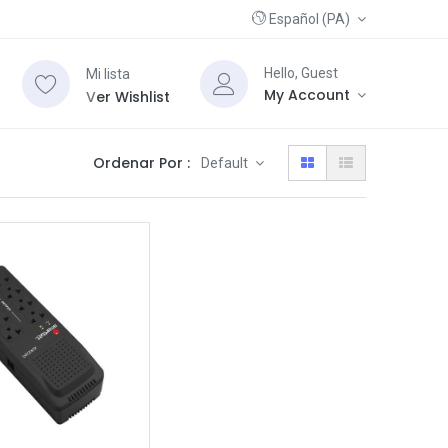
Español (PA)
Hello, Guest
Mi lista
My Account
V
er Wishlist
Ordenar Por :
Default