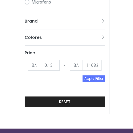
Microfono
Brand
Colores
Price
B/.
-
B/.
Apply Filter
RESET