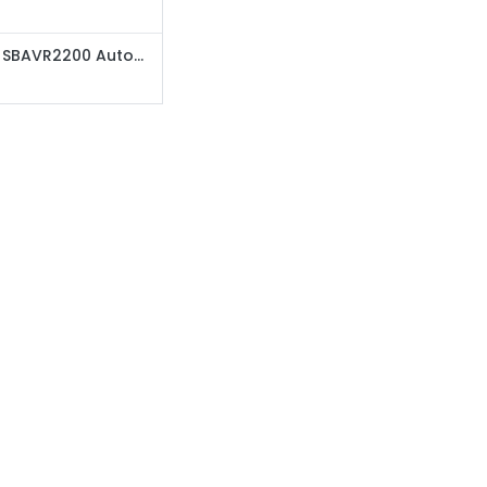
SmartBit SBAVR2200 Automatic Voltage Regulator and Surge Protector