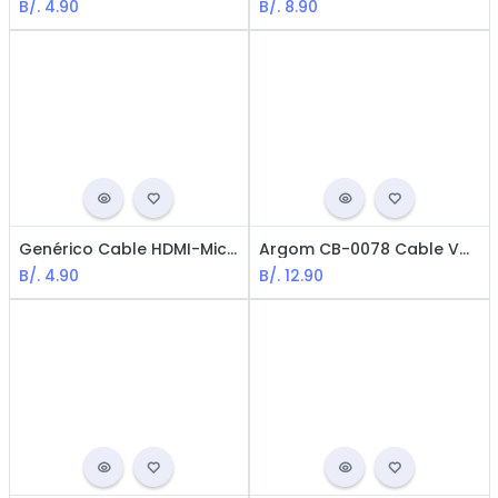
B/.
4.90
B/.
8.90
Genérico Cable HDMI-MicroHDMI / Macho-Macho / 1.5m / Negro
Argom CB-0078 Cable VGA a VGA / M-M / 25 Feet (7.5m) / Negro
B/.
4.90
B/.
12.90