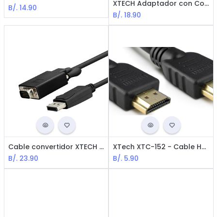
XTECH Adaptador con Conector USB Tipo-C Macho a HDMI Hembra XTC-540 / Blanco
B/.
14.90
B/.
18.90
Cable convertidor XTECH Displayport a VGA M - M XTC-342 / Negro
XTech XTC-152 - Cable HDMI Macho a HDMI Macho / 3m / Negro
B/.
23.90
B/.
5.90