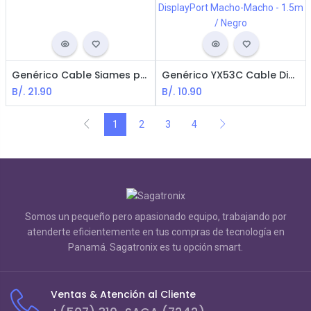
Genérico Cable Siames para CCTV de 30m - BNC + DC
Genérico YX53C Cable DisplayPort Macho-Macho - 1.5m / Negro
B/.
21.90
B/.
10.90
1
2
3
4
Somos un pequeño pero apasionado equipo, trabajando por
atenderte eficientemente en tus compras de tecnología en
Panamá. Sagatronix es tu opción smart.
Ventas & Atención al Cliente