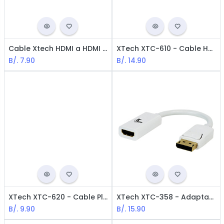
Cable Xtech HDMI a HDMI M-M XTC-370 / 7.6m / Negro
XTech XTC-610 - Cable HDMI Macho a HDMI Macho Giratorio / M-M / 3M / Negro
B/.
7.90
B/.
14.90
XTech XTC-620 - Cable Plano HDMI Macho a HDMI Macho / M-M / 3m / Negro
XTech XTC-358 - Adaptador DisplayPort a HDMI Hembra / M-H / Blanco
B/.
9.90
B/.
15.90