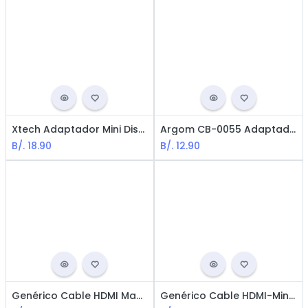
Xtech Adaptador Mini Displayport a VGA M-H XTC-340 / Blanco
Argom CB-0055 Adaptador HDMI Macho a VGA Hembra
B/.
18.90
B/.
12.90
Genérico Cable HDMI Macho-Hembra / 3m / Negro
Genérico Cable HDMI-MiniHDMI / Macho-Macho / 1.5m / Negro