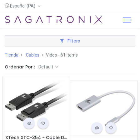
Español (PA)
Filters
Tienda
Cables
Video
- 61 items
Ordenar Por :
Default
XTech XTC-354 - Cable Displayport Macho a Displayport Macho / 1.8 M / Negro