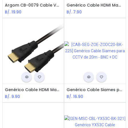
Argom CB-0079 Cable VGA to VGA / M-M / 50 Feet (15m) / Negro
Genérico Cable HDMI Macho a HDMI Macho 5.0m - Negro
B/.
19.90
B/.
7.90
Genérico Cable HDMI Macho a HDMI Macho 10m - Negro
Genérico Cable Siames para CCTV de 20m - BNC + DC
B/.
9.90
B/.
16.90