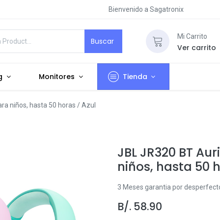
Bienvenido a Sagatronix
Mi Carrito
Buscar
Ver carrito
g
Monitores
Tienda
ra niños, hasta 50 horas / Azul
JBL JR320 BT Aur
niños, hasta 50 h
3 Meses garantia por desperfecto 
B/.
58.90