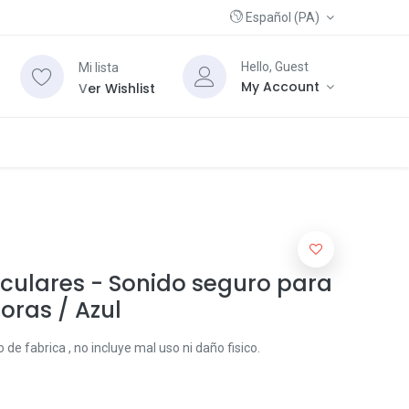
Español (PA)
Hello, Guest
Mi lista
My Account
V
er Wishlist
iculares - Sonido seguro para
oras / Azul
de fabrica , no incluye mal uso ni daño fisico.