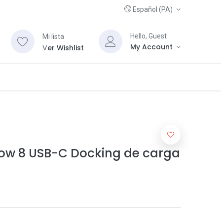
Español (PA)
Hello, Guest
Mi lista
My Account
V
er Wishlist
ow 8 USB-C Docking de carga