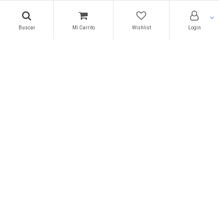
Acerca de nosotros
Buscar
Mi Carrito
Wishlist
Login
Garantías
Políticas de privacidad
Términos de uso
Acerca de nosotros
Contáctenos
Subscribe a nuestras promociones
Métodos de Pago
Copyright ©
Sagatronix