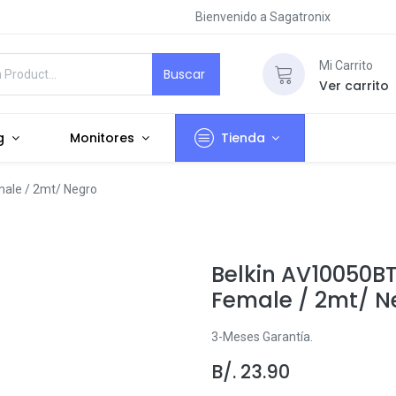
Bienvenido a Sagatronix
Mi Carrito
Buscar
Ver carrito
g
Monitores
Tienda
ale / 2mt/ Negro
Belkin AV10050B
Female / 2mt/ N
3-Meses Garantía.
B/.
23.90