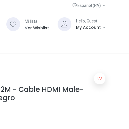
Español (PA)
Hello, Guest
Mi lista
My Account
V
er Wishlist
T2M - Cable HDMI Male-
egro