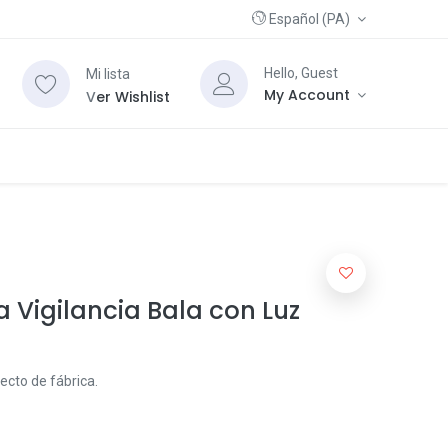
Español (PA)
Hello, Guest
Mi lista
My Account
V
er Wishlist
 Vigilancia Bala con Luz
ecto de fábrica.