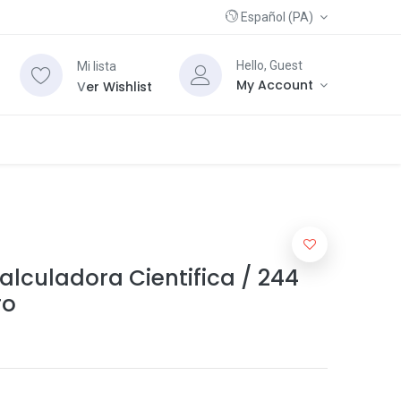
Español (PA)
Hello, Guest
Mi lista
My Account
V
er Wishlist
lculadora Cientifica / 244
ro