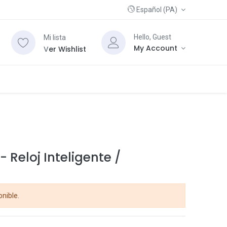
Español (PA)
Hello, Guest
Mi lista
My Account
V
er Wishlist
 Reloj Inteligente /
onible.