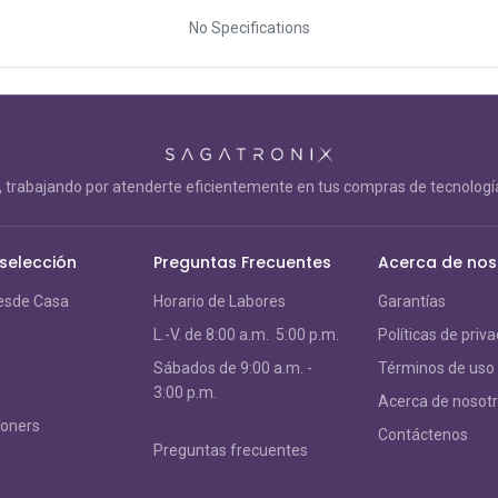
No Specifications
trabajando por atenderte eficientemente en tus compras de tecnología
 selección
Preguntas Frecuentes
Acerca de nos
esde Casa
Horario de Labores
Garantías
L.-V. de 8:00 a.m. 5:00 p.m.
Políticas de priv
S
ábados de 9:00 a.m. -
Términos de uso
3:00 p.m.
Acerca de nosot
Toners
Contáctenos
Preguntas frecuentes
s