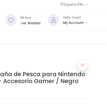
Español (PA)
Hello, Guest
Mi lista
My Account
V
er Wishlist
aña de Pesca para Nintendo
- Accesorio Gamer / Negro