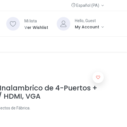
Español (PA)
Hello, Guest
Mi lista
My Account
V
er Wishlist
R Inalambrico de 4-Puertos +
/ HDMI, VGA
ectos de Fábrica.