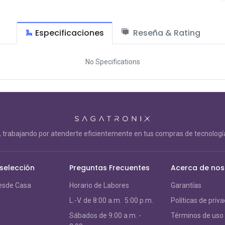
Especificaciones
Reseña & Rating
No Specifications
trabajando por atenderte eficientemente en tus compras de tecnología
 selección
Preguntas Frecuentes
Acerca de nos
esde Casa
Horario de Labores
Garantías
L.-V. de 8:00 a.m. 5:00 p.m.
Políticas de priv
S
ábados de 9:00 a.m. -
Términos de uso