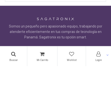
Somos un pequeño pero apasionado equipo, trabajando por
atenderte eficientemente en tus compras de tecnología en
Panamá. Sagatronix es tu opción smart.
Ventas & Atención al Cliente
+(507) 310-SAGA (7242)
Buscar
Mi Carrito
Wishlist
Login
Sagatronix, Casa 30G, Calle 74 Oeste,
Altos del Chase, El Dorado
Ciudad de Panama Panamá
Panamá
310-7242
ventas@sagatronix.com