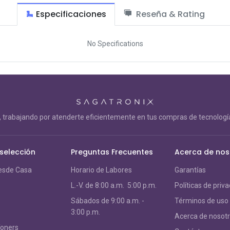
Especificaciones
Reseña & Rating
No Specifications
trabajando por atenderte eficientemente en tus compras de tecnología
 selección
Preguntas Frecuentes
Acerca de nos
esde Casa
Horario de Labores
Garantías
L.-V. de 8:00 a.m. 5:00 p.m.
Políticas de priv
S
ábados de 9:00 a.m. -
Términos de uso
3:00 p.m.
Acerca de nosot
Toners