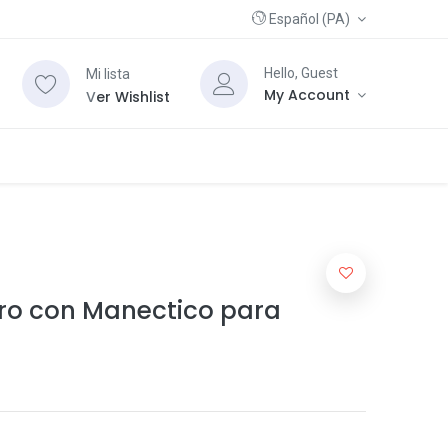
Español (PA)
Hello, Guest
Mi lista
My Account
V
er Wishlist
ero con Manectico para