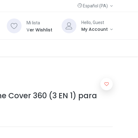
Español (PA)
Hello, Guest
Mi lista
My Account
V
er Wishlist
e Cover 360 (3 EN 1) para