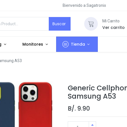
Bienvenido a Sagatronix
Mi Carrito
Buscar
Ver carrito
g
Monitores
Tienda
 Samsung A53
Generic Cellphon
Samsung A53
B/.
9.90