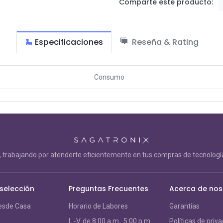
Comparte este producto:
Especificaciones
Reseña & Rating
Consumo
trabajando por atenderte eficientemente en tus compras de tecnología
 selección
Preguntas Frecuentes
Acerca de nos
esde Casa
Horario de Labores
Garantías
L.-V. de 8:00 a.m. 5:00 p.m.
Políticas de priv