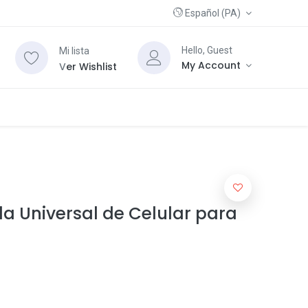
Español (PA)
Hello, Guest
Mi lista
My Account
V
er Wishlist
a Universal de Celular para
o