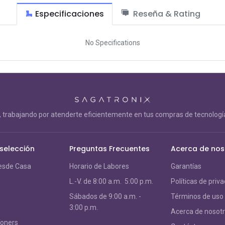
Especificaciones
Reseña & Rating
No Specifications
trabajando por atenderte eficientemente en tus compras de tecnología
 selección
Preguntas Frecuentes
Acerca de nos
esde Casa
Horario de Labores
Garantías
L.-V. de 8:00 a.m. 5:00 p.m.
Políticas de priv
S
ábados de 9:00 a.m. -
Términos de uso
3:00 p.m.
Acerca de nosot
Toners