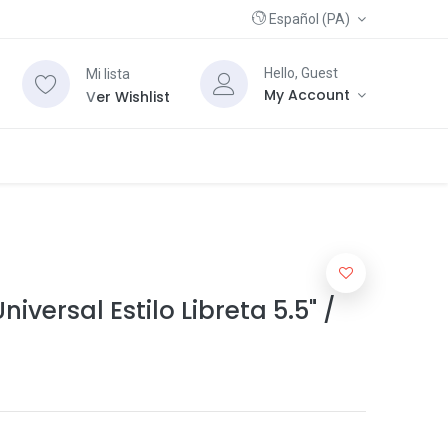
Español (PA)
Hello, Guest
Mi lista
My Account
V
er Wishlist
iversal Estilo Libreta 5.5" /