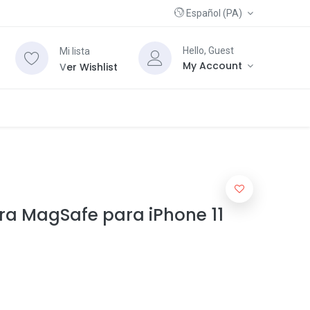
Español (PA)
Hello, Guest
Mi lista
My Account
V
er Wishlist
ra MagSafe para iPhone 11