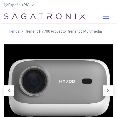
Español (PA)
Tienda
Generic HY700 Proyector Genérico Multimedia