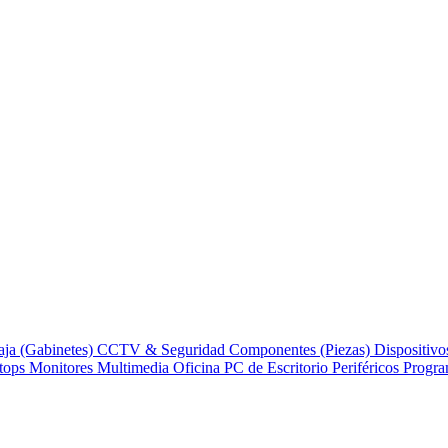
aja (Gabinetes)
CCTV & Seguridad
Componentes (Piezas)
Dispositivo
tops
Monitores
Multimedia
Oficina
PC de Escritorio
Periféricos
Progr