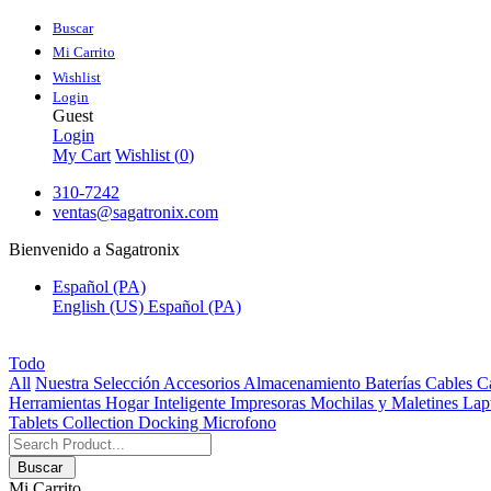
Buscar
Mi Carrito
Wishlist
Login
Guest
Login
My Cart
Wishlist (
0
)
310-7242
ventas@sagatronix.com
Bienvenido a Sagatronix
Español (PA)
English (US)
Español (PA)
Todo
All
Nuestra Selección
Accesorios
Almacenamiento
Baterías
Cables
C
Herramientas
Hogar Inteligente
Impresoras
Mochilas y Maletines
Lap
Tablets
Collection
Docking
Microfono
Buscar
Mi Carrito