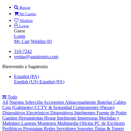
Buscar
Mi Carrito
Wishlist
Login
Guest
Login
My Cart
Wishlist (
0
)
310-7242
ventas@sagatronix.com
Bienvenido a Sagatronix
Español (PA)
English (US)
Español (PA)
Todo
All
Nuestra Selección
Accesorios
Almacenamiento
Baterías
Cables
Caja (Gabinetes)
CCTV & Seguridad
Componentes (Piezas)
Dispositivos Electrónicos
Dispositivos Inteligentes
Fuente de Poder
Gaming
Herramientas
Hogar Inteligente
Impresoras
Mochilas y
Maletines
Laptops
Monitores
Multimedia
Oficina
PC de Escritorio
Periféricos
Programas
Redes
Servidores
Soportes
Tintas & Toners