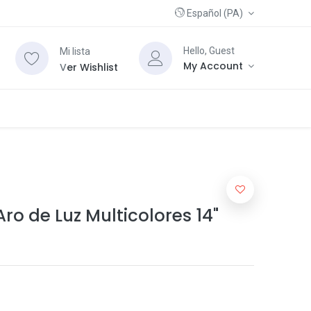
Español (PA)
Hello, Guest
Mi lista
My Account
V
er Wishlist
ro de Luz Multicolores 14"