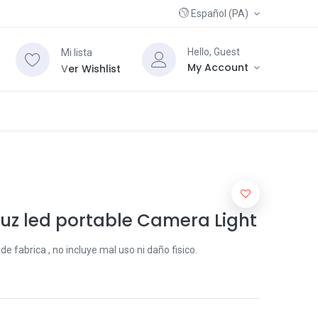
Español (PA)
Hello, Guest
Mi lista
My Account
V
er Wishlist
uz led portable Camera Light
e fabrica , no incluye mal uso ni daño fisico.