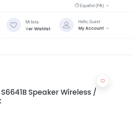
Español (PA)
Hello, Guest
Mi lista
My Account
V
er Wishlist
S6641B Speaker Wireless /
k