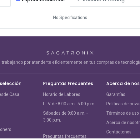
No Specifications
trabajando por atenderte eficientemente en tus compras de tecnología
 selección
Preguntas Frecuentes
Acerca de nos
esde Casa
Horario de Labores
Garantías
L.-V. de 8:00 a.m. 5:00 p.m.
Políticas de priv
S
ábados de 9:00 a.m. -
Términos de uso
3:00 p.m.
Acerca de nosot
Toners
Contáctenos
Preguntas frecuentes
s