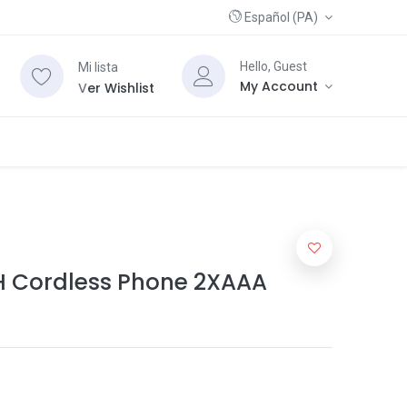
Español (PA)
Hello, Guest
Mi lista
My Account
V
er Wishlist
H Cordless Phone 2XAAA