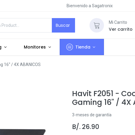
Bienvenido a Sagatronix
Mi Carrito
Buscar
Ver carrito
g
Monitores
Tienda
ng 16'' / 4X ABANICOS
Havit F2051 - Co
Gaming 16'' / 4
3-meses de garantía
B/.
26.90