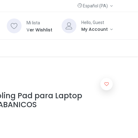
Español (PA)
Hello, Guest
Mi lista
My Account
V
er Wishlist
oling Pad para Laptop
X ABANICOS