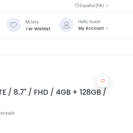
Español (PA)
Hello, Guest
Mi lista
My Account
V
er Wishlist
E / 8.7" / FHD / 4GB + 128GB /
torizado