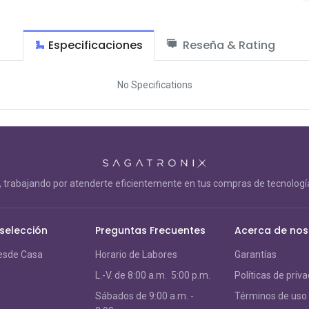
Especificaciones
Reseña & Rating
No Specifications
trabajando por atenderte eficientemente en tus compras de tecnología
 selección
Preguntas Frecuentes
Acerca de nos
esde Casa
Horario de Labores
Garantías
L.-V. de 8:00 a.m. 5:00 p.m.
Políticas de priv
S
ábados de 9:00 a.m. -
Términos de uso