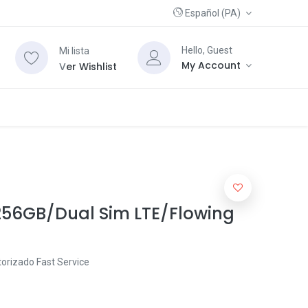
Español (PA)
Hello, Guest
Mi lista
My Account
V
er Wishlist
56GB/Dual Sim LTE/Flowing
orizado Fast Service