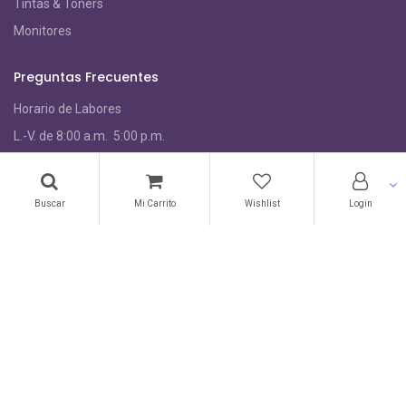
Tintas & Toners
Monitores
Preguntas Frecuentes
Horario de Labores
L.-V. de 8:00 a.m. 5:00 p.m.
S
ábados de 9:00 a.m. - 3:00 p.m.
Buscar
Mi Carrito
Wishlist
Login
Preguntas frecuentes
Acerca de nosotros
Garantías
Políticas de privacidad
Términos de uso
Acerca de nosotros
Contáctenos