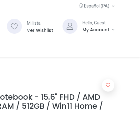
Español (PA)
Hello, Guest
Mi lista
My Account
V
er Wishlist
otebook - 15.6" FHD / AMD
RAM / 512GB / Win11 Home /