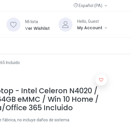
Español (PA)
Hello, Guest
Mi lista
My Account
V
er Wishlist
65 Incluido
top - Intel Celeron N4020 /
 64GB eMMC / Win 10 Home /
a/Office 365 Incluido
 fábrica, no incluye daños de sistema