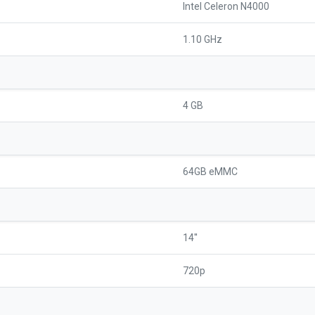
Intel Celeron N4000
1.10 GHz
4 GB
64GB eMMC
14''
720p