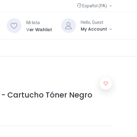
Español (PA)
Hello, Guest
Mi lista
My Account
V
er Wishlist
 - Cartucho Tóner Negro