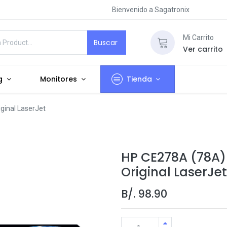
Bienvenido a Sagatronix
Mi Carrito
Buscar
Ver carrito
g
Monitores
Tienda
ginal LaserJet
HP CE278A (78A)
Original LaserJet
B/.
98.90