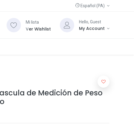
Español (PA)
Hello, Guest
Mi lista
My Account
V
er Wishlist
Bascula de Medición de Peso
co