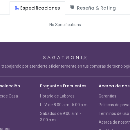
Especificaciones
Reseña & Rating
No Specifications
trabajando por atenderte eficientemente en tus compras de tecnología
 selección
Preguntas Frecuentes
Acerca de nos
esde Casa
Horario de Labores
Garantías
L.-V. de 8:00 a.m. 5:00 p.m.
Políticas de priv
S
ábados de 9:00 a.m. -
Términos de uso
3:00 p.m.
Acerca de nosot
Toners