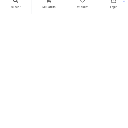
Buscar
Mi Carrito
Wishlist
Login
Preguntas frecuentes
Acerca de nosotros
Garantías
Políticas de privacidad
Términos de uso
Acerca de nosotros
Contáctenos
Subscribe a nuestras promociones
Métodos de Pago