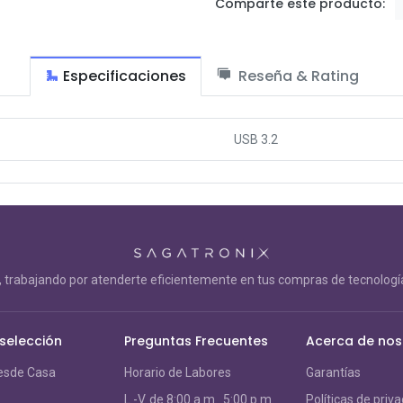
Comparte este producto:
Especificaciones
Reseña & Rating
USB 3.2
trabajando por atenderte eficientemente en tus compras de tecnología
 selección
Preguntas Frecuentes
Acerca de nos
esde Casa
Horario de Labores
Garantías
L.-V. de 8:00 a.m. 5:00 p.m.
Políticas de priv