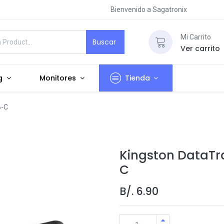
Bienvenido a Sagatronix
Mi Carrito
Buscar
Ver carrito
g
Monitores
Tienda
B-C
Kingston DataTr
C
B/.
6.90