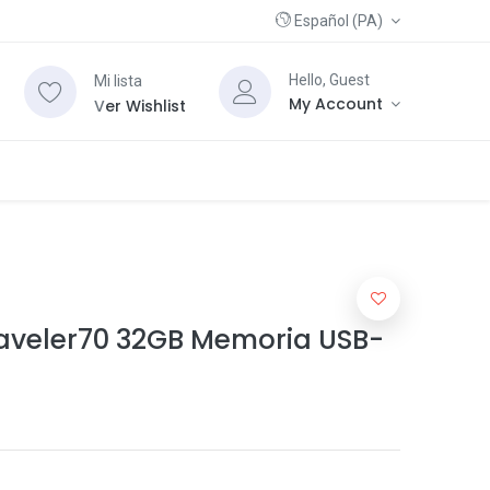
Español (PA)
Hello, Guest
Mi lista
My Account
V
er Wishlist
aveler70 32GB Memoria USB-