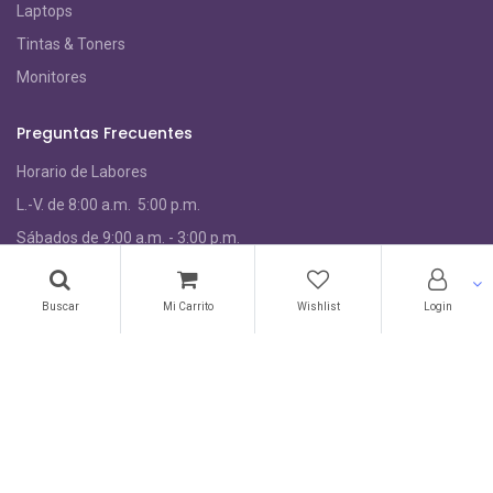
Laptops
Tintas & Toners
Monitores
Preguntas Frecuentes
Horario de Labores
L.-V. de 8:00 a.m. 5:00 p.m.
S
ábados de 9:00 a.m. - 3:00 p.m.
Preguntas frecuentes
Buscar
Mi Carrito
Wishlist
Login
Acerca de nosotros
Garantías
Políticas de privacidad
Términos de uso
Acerca de nosotros