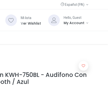
Español (PA)
Hello, Guest
Mi lista
My Account
V
er Wishlist
iun KWH-750BL - Audífono Con
oth / Azul