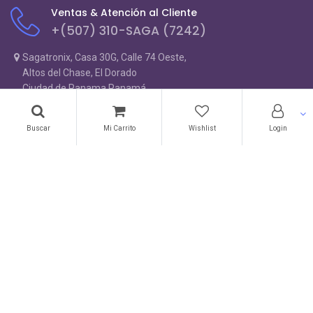
Ventas & Atención al Cliente
+(507) 310-SAGA (7242)
Sagatronix, Casa 30G, Calle 74 Oeste,
Altos del Chase, El Dorado
Ciudad de Panama Panamá
Panamá
310-7242
Buscar
Mi Carrito
Wishlist
Login
ventas@sagatronix.com
Nuestra selección
Trabajo desde Casa
Lifestyle
Laptops
Tintas & Toners
Monitores