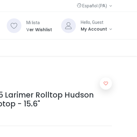
Español (PA)
Hello, Guest
Mi lista
My Account
V
er Wishlist
5 Larimer Rolltop Hudson
top - 15.6"