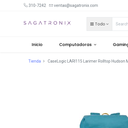
310-7242
ventas@sagatronix.com
Todo
Inicio
Computadoras
Gamin
Tienda
CaseLogic LARI115 Larimer Rolltop Hudson Mo